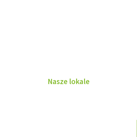
Nasi kucharze i kelnerzy wiedzą,
że gastronomia to misja i sztuka.
Nasze lokale